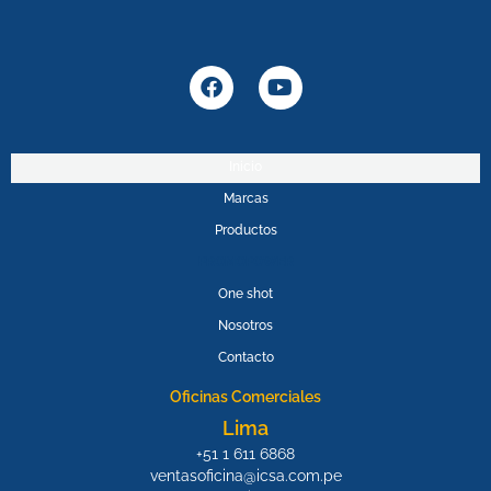
F
Y
a
o
c
u
e
t
b
u
Inicio
o
b
Marcas
o
e
k
Productos
PROMOPOWER
One shot
Nosotros
Contacto
Oficinas Comerciales
Lima
+51 1 611 6868
ventasoficina@icsa.com.pe