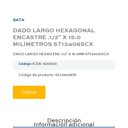
a
p
p
SATA
DADO LARGO HEXAGONAL
ENCASTRE .1/2″ X 15.0
MILÍMETROS ST13406SCX
DADO LARGO HEXAG.ENC.1/2″ X 15.0MM ST13406SCX
Código
ICSA: 620520
Código de producto: GL13406EM
Cotizar
Descripción
Información adicional