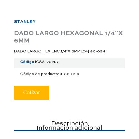
a
p
p
STANLEY
DADO LARGO HEXAGONAL 1/4″X
6MM
DADO LARGO HEX.ENC.1/4″X 6MM [04] 86-094
Código
ICSA: 701481
Código de producto: 4-86-094
Cotizar
Descripción
Información adicional