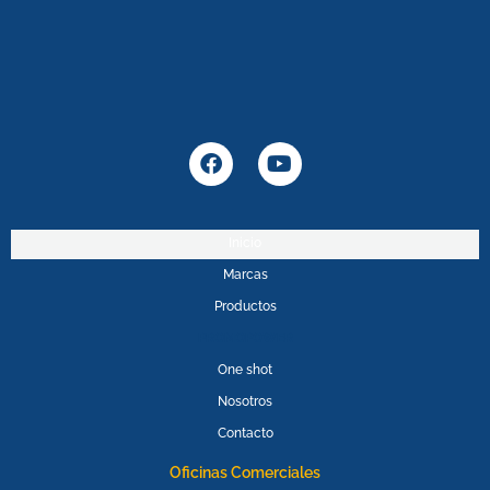
F
Y
a
o
c
u
e
t
b
u
Inicio
o
b
Marcas
o
e
k
Productos
PROMOPOWER
One shot
Nosotros
Contacto
Oficinas Comerciales