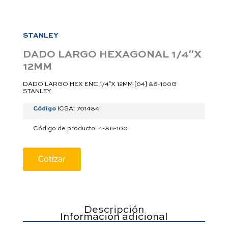
a
p
p
STANLEY
DADO LARGO HEXAGONAL 1/4″X
12MM
DADO LARGO HEX ENC 1/4″X 12MM [04] 86-100G
STANLEY
Código
ICSA: 701484
Código de producto: 4-86-100
Cotizar
Descripción
Información adicional