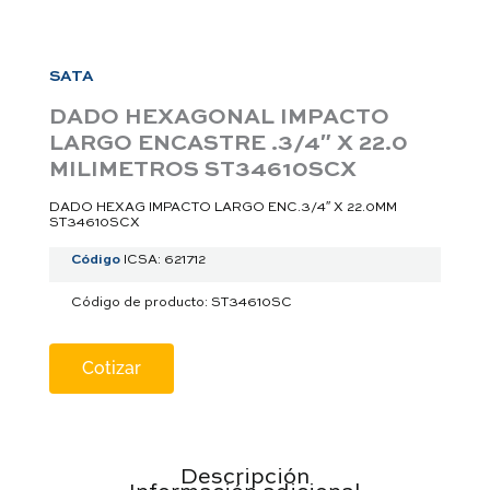
a
p
p
SATA
DADO HEXAGONAL IMPACTO
LARGO ENCASTRE .3/4″ X 22.0
MILIMETROS ST34610SCX
DADO HEXAG IMPACTO LARGO ENC.3/4″ X 22.0MM
ST34610SCX
Código
ICSA: 621712
Código de producto: ST34610SC
Cotizar
Descripción