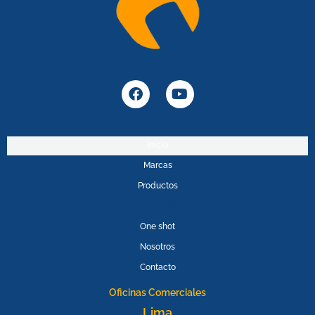
F
Y
a
o
c
u
e
t
b
u
Inicio
o
b
Marcas
o
e
k
Productos
PROMOPOWER
One shot
Nosotros
Contacto
Oficinas Comerciales
Lima