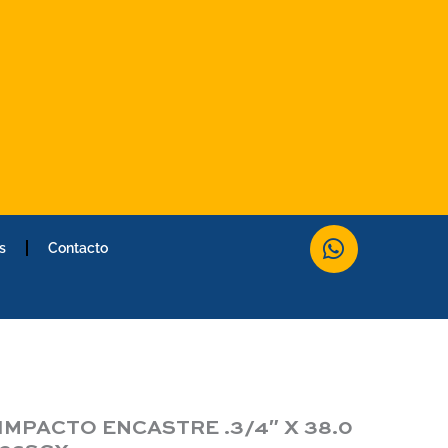
W
s
Contacto
h
a
t
s
a
p
p
MPACTO ENCASTRE .3/4″ X 38.0