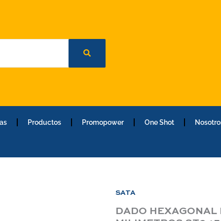
as
Productos
Promopower
One Shot
Nosotro
SATA
DADO HEXAGONAL I