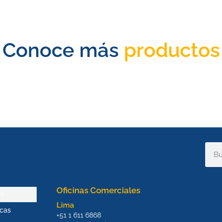
Conoce más
productos
Sear
Oficinas Comerciales
io
Lima
cas
+51 1 611 6868