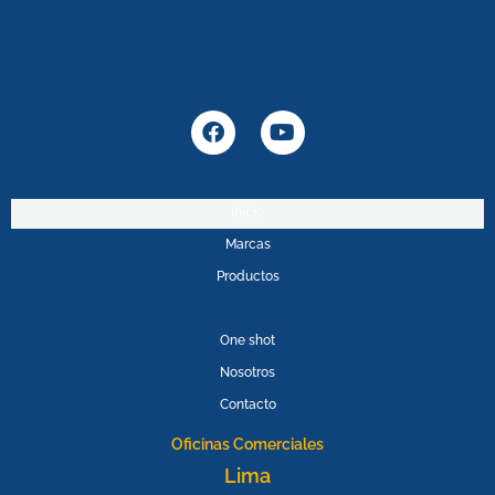
F
Y
a
o
c
u
e
t
b
u
Inicio
o
b
Marcas
o
e
k
Productos
PROMOPOWER
One shot
Nosotros
Contacto
Oficinas Comerciales
Lima