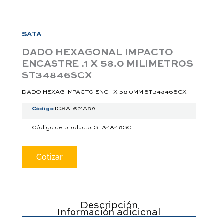
a
p
p
SATA
DADO HEXAGONAL IMPACTO
ENCASTRE .1 X 58.0 MILIMETROS
ST34846SCX
DADO HEXAG IMPACTO ENC.1 X 58.0MM ST34846SCX
Código
ICSA: 621898
Código de producto: ST34846SC
Cotizar
Descripción
Información adicional