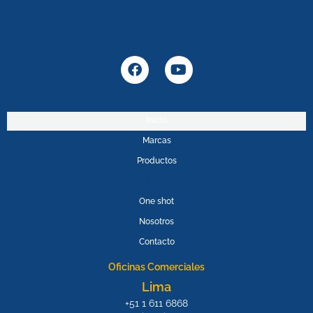
F
Y
a
o
c
u
e
t
b
u
Inicio
o
b
Marcas
o
e
k
Productos
PROMOPOWER
One shot
Nosotros
Contacto
Oficinas Comerciales
Lima
+51 1 611 6868