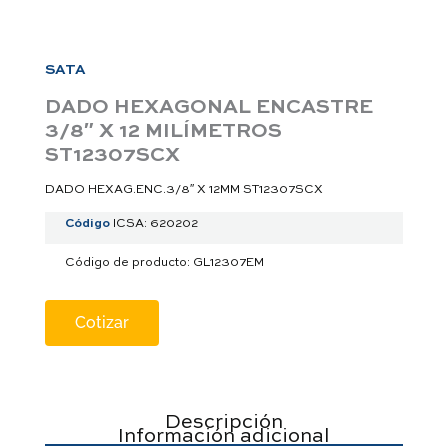
a
p
p
SATA
DADO HEXAGONAL ENCASTRE
3/8″ X 12 MILÍMETROS
ST12307SCX
DADO HEXAG.ENC.3/8″ X 12MM ST12307SCX
Código
ICSA: 620202
Código de producto: GL12307EM
Cotizar
Descripción
Información adicional