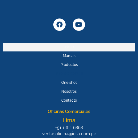
F
Y
a
o
c
u
e
t
b
u
Inicio
o
b
Marcas
o
e
k
Productos
PROMOPOWER
One shot
Nosotros
Contacto
Oficinas Comerciales
Lima
+51 1 611 6868
ventasoficina@icsa.com.pe