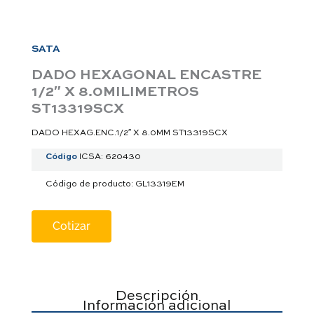
a
p
p
SATA
DADO HEXAGONAL ENCASTRE
1/2″ X 8.0MILIMETROS
ST13319SCX
DADO HEXAG.ENC.1/2″ X 8.0MM ST13319SCX
Código
ICSA: 620430
Código de producto: GL13319EM
Cotizar
Descripción
Información adicional