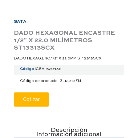
a
p
p
SATA
DADO HEXAGONAL ENCASTRE
1/2″ X 22.0 MILÍMETROS
ST13313SCX
DADO HEXAG.ENC.1/2″ X 22.0MM ST13313SCX
Código
ICSA: 620458
Código de producto: GL13313EM
Cotizar
Descripción
Información adicional