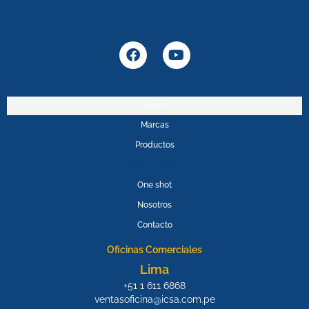
F
Y
a
o
c
u
e
t
b
u
Inicio
o
b
Marcas
o
e
k
Productos
PROMOPOWER
One shot
Nosotros
Contacto
Oficinas Comerciales
Lima
+51 1 611 6868
ventasoficina@icsa.com.pe