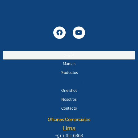
F
Y
a
o
c
u
e
t
b
u
Inicio
o
b
Marcas
o
e
k
Productos
PROMOPOWER
One shot
Nosotros
Contacto
Oficinas Comerciales
Lima
+51 1 611 6868