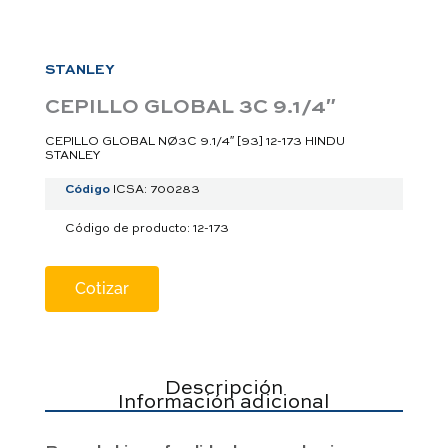
a
p
p
STANLEY
CEPILLO GLOBAL 3C 9.1/4″
CEPILLO GLOBAL NØ3C 9.1/4″ [93] 12-173 HINDU
STANLEY
Código
ICSA: 700283
Código de producto: 12-173
Cotizar
Descripción
Información adicional