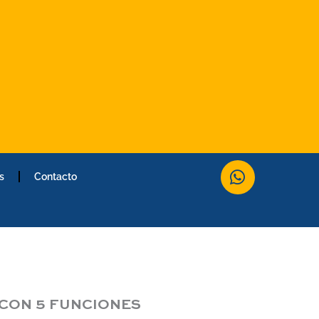
W
s
Contacto
h
a
t
s
a
p
p
CON 5 FUNCIONES