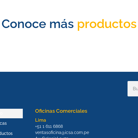
Conoce más
productos
Sear
Oficinas Comerciales
io
Lima
cas
+51 1 611 6868
ventasoficina@icsa.com.pe
ductos