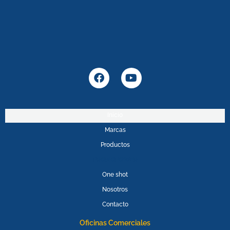
F
Y
a
o
c
u
e
t
b
u
Inicio
o
b
Marcas
o
e
k
Productos
PROMOPOWER
One shot
Nosotros
Contacto
Oficinas Comerciales