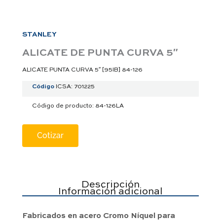
a
p
p
STANLEY
ALICATE DE PUNTA CURVA 5″
ALICATE PUNTA CURVA 5″ [95IB] 84-126
Código
ICSA: 701225
Código de producto: 84-126LA
Cotizar
Descripción
Información adicional
Fabricados en acero Cromo Níquel para