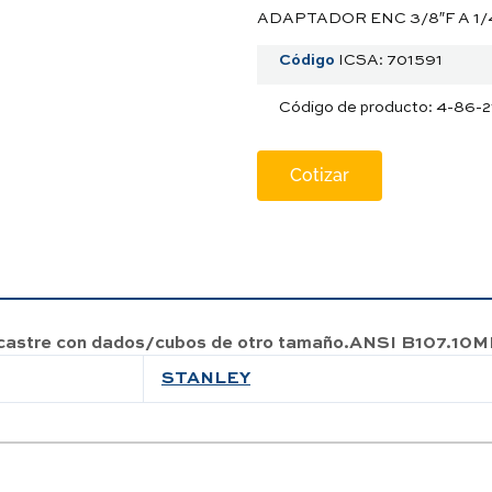
ADAPTADOR ENC 3/8″F A 1/4
Código
ICSA: 701591
Código de producto: 4-86-
Cotizar
 encastre con dados/cubos de otro tamaño.ANSI B107.10
STANLEY