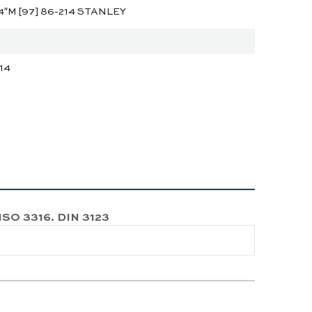
″M [97] 86-214 STANLEY
214
MISO 3316. DIN 3123