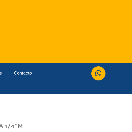
W
s
Contacto
h
a
t
s
a
p
p
A 1/4″M