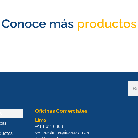
Conoce más
productos
Sear
Oficinas Comerciales
io
Lima
cas
+51 1 611 6868
ventasoficina@icsa.com.pe
ductos