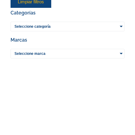
Limpiar filtros
a
p
Categorías
p
Seleccione categoría
Marcas
Seleccione marca