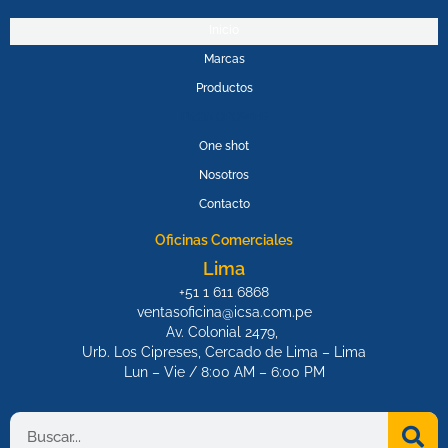
e
t
b
u
Inicio
o
b
Marcas
o
e
k
Productos
PROMOPOWER
One shot
Nosotros
Contacto
Oficinas Comerciales
Lima
+51 1 611 6868
ventasoficina@icsa.com.pe
Av. Colonial 2479,
Urb. Los Cipreses, Cercado de Lima – Lima
Lun – Vie / 8:00 AM – 6:00 PM
Search