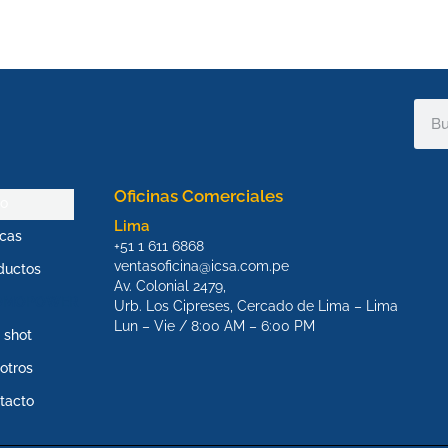
Sear
Oficinas Comerciales
io
Lima
cas
+51 1 611 6868
ventasoficina@icsa.com.pe
ductos
Av. Colonial 2479,
OMOPOWER
Urb. Los Cipreses, Cercado de Lima – Lima
Lun – Vie / 8:00 AM – 6:00 PM
 shot
otros
tacto