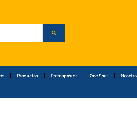
as
Productos
Promopower
One Shot
Nosotro