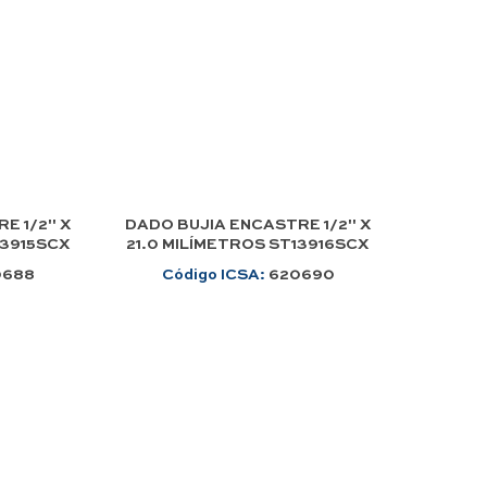
E 1/2" X
DADO BUJIA ENCASTRE 1/2" X
13915SCX
21.0 MILÍMETROS ST13916SCX
0688
Código ICSA:
620690