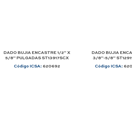
DADO BUJIA ENCASTRE 1/2" X
DADO BUJIA ENC
5/8" PULGADAS ST13917SCX
3/8"-5/8" ST129
Código ICSA:
620692
Código ICSA:
62