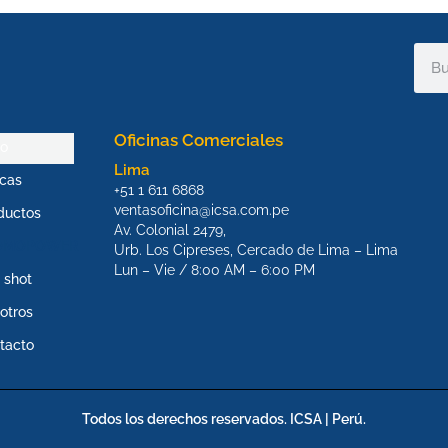
Sear
Oficinas Comerciales
io
Lima
cas
+51 1 611 6868
ventasoficina@icsa.com.pe
ductos
Av. Colonial 2479,
OMOPOWER
Urb. Los Cipreses, Cercado de Lima – Lima
Lun – Vie / 8:00 AM – 6:00 PM
 shot
otros
tacto
Todos los derechos reservados. ICSA | Perú.