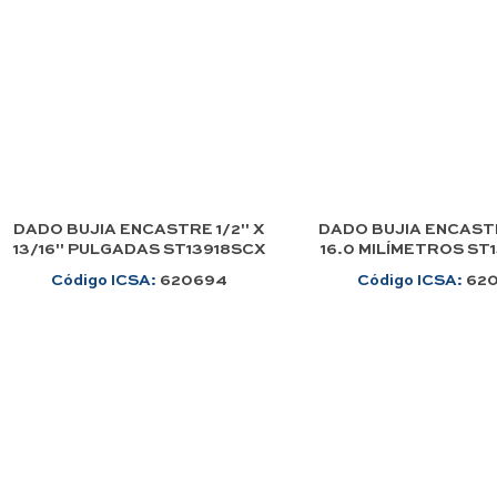
DADO BUJIA ENCASTRE 1/2" X
DADO BUJIA ENCASTR
13/16" PULGADAS ST13918SCX
16.0 MILÍMETROS ST
Código ICSA:
620694
Código ICSA:
62