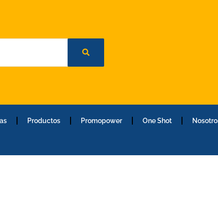
as
Productos
Promopower
One Shot
Nosotro