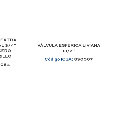
 EXTRA
L 3/4"
VÁLVULA ESFÉRICA LIVIANA
CERO
1.1/2"
ILLO
Código ICSA:
830007
0084